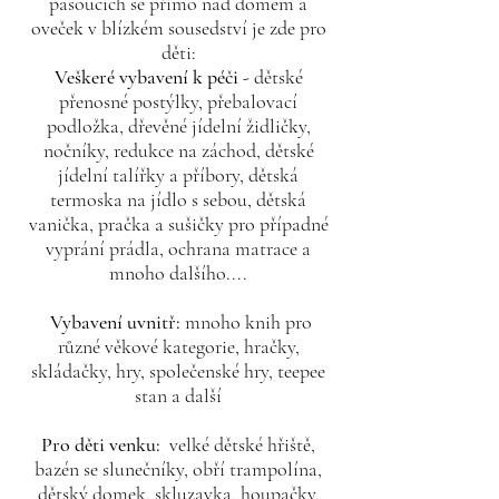
pasoucích se přímo nad domem a
oveček v blízkém sousedství je zde pro
děti:
Veškeré vybavení k péči -
dětské
přenosné postýlky, přebalovací
podložka, dřevěné jídelní židličky,
nočníky, redukce na záchod, dětské
jídelní talířky a příbory, dětská
termoska na jídlo s sebou, dětská
vanička, pračka a sušičky pro případné
vyprání prádla, ochrana matrace a
mnoho dalšího....
Vybavení uvnitř:
mnoho knih pro
různé věkové kategorie, hračky,
skládačky, hry, společenské hry, teepee
stan a další
Pro děti venku:
velké dětské hřiště,
bazén se slunečníky, obří trampolína,
dětský domek, skluzavka, houpačky,