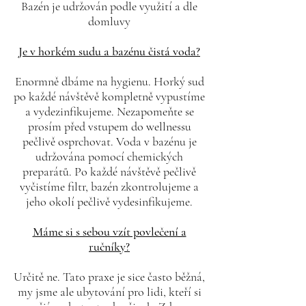
Bazén je udržován podle využití a dle
domluvy
Je v horkém sudu a bazénu čistá voda?
Enormně dbáme na hygienu. Horký sud
po každé návštěvě kompletně vypustíme
a vydezinfikujeme. Nezapomeňte se
prosím před vstupem do wellnessu
pečlivě osprchovat. Voda v bazénu je
udržována pomocí chemických
preparátů. Po každé návštěvě pečlivě
vyčistíme filtr, bazén zkontrolujeme a
jeho okolí pečlivě vydesinfikujeme.
Máme si s sebou vzít povlečení a
ručníky?
Určitě ne. Tato praxe je sice často běžná,
my jsme ale ubytování pro lidi, kteří si