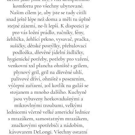
komfortu pro všechny ubytované.
Našim cílem je, aby jste se tady cítili
snad ještě lépe než doma a měli tu úplně
stejné zázemí, ne-li lepší. K dispozici je
pro vás ložní prádlo, ručníky, fény,
žehlička, žehlící prkno, vysavač, pračka,
sušičky, dětské postýlky, přebalovací
podložka, dřevěné jídelní židličky,
hygienické potřeby, potřeby pro vaření,
venkovní xxl plancha ohniště s grilem,
plynový gril, gril na dřevěné uhlí,
palivové dříví, ohniště s posezením,
výčepní zařízení, 20l kotlík na guláš se
stojanem a mnoho dalšího. Kuchyně
jsou vybaveny horkovzdušnými a
mikrovlnými troubami, velkými
lednicemi včetně velké americké lednice
s mrazákem, samostatným mrazákem,
značkovými spotřebiči a nádobím,
kávovarem DeLongi. Všechny ostatní