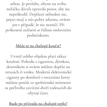
sebou. Je potřeba, abyste na svého
miláčka dávali opravdu pozor, aby nic
nepoškodil. Doplácet nebudete nic,
pejsci mají u nás pobyt zdarma, ovšem
jen v případě, že nic nezničí. Při
poškození zařízení se řídíme smluvními
podmínkami.
Může se na chalupě kouřit?
Uvnitř celého objektu platí zákaz
kouření. Pohodu s cigaretou, dýmkou,
doutníkem si ovšem můžete dopřát na
terasách či venku. Moderní elektronické
cigarety po domluvě s ostatními hosty
můžete použít ve společenské místnosti
za pečlivého zavírání dveří vedoucích do
obytné části.
Bude po příjezdu na chalupě teplo?