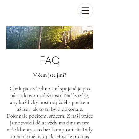
FAQ
V čem jste jiní?
Chalupa a všechno s ní spojené je pro
nás srdcovou záležitostí. Naší vizí je,
aby každičký host odjížděl s pocitem
úžasu, jak to tu bylo dokonalé.
Dokonalé pocitem, srdcem. Z naší práce
jsme zvyklí dělat vždy maximum pro
naše klienty a to bez kompromisů. Tady
to není jiné, naopak. Host je pro nás