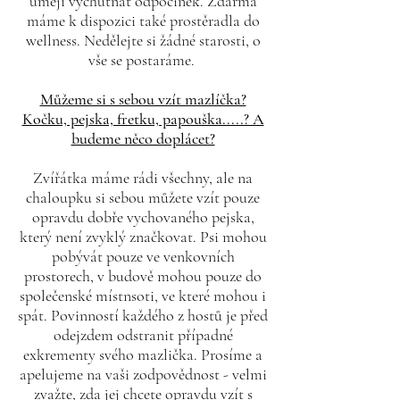
umějí vychutnat odpočinek. Zdarma
máme k dispozici také prostěradla do
wellness. Nedělejte si žádné starosti, o
vše se postaráme.
Můžeme si s sebou vzít mazlíčka?
Kočku, pejska, fretku, papouška.....? A
budeme něco doplácet?
Zvířátka máme rádi všechny, ale na
chaloupku si sebou můžete vzít pouze
opravdu dobře vychovaného pejska,
který není zvyklý značkovat. Psi mohou
pobývát pouze ve venkovních
prostorech, v budově mohou pouze do
společenské místnsoti, ve které mohou i
spát. Povinností každého z hostů je před
odejzdem odstranit případné
exkrementy svého mazlička. Prosíme a
apelujeme na vaši zodpovědnost - velmi
zvažte, zda jej chcete opravdu vzít s