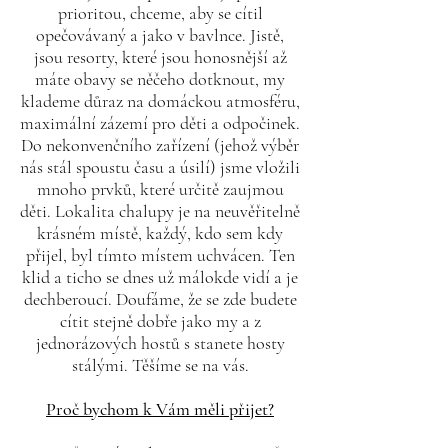
prioritou, chceme, aby se cítil
opečovávaný a jako v bavlnce. Jistě,
jsou resorty, které jsou honosnější až
máte obavy se něčeho dotknout, my
klademe důraz na domáckou atmosféru,
maximální zázemí pro děti a odpočinek.
Do nekonvenčního zařízení (jehož výběr
nás stál spoustu času a úsilí) jsme vložili
mnoho prvků, které určitě zaujmou
děti. Lokalita chalupy je na neuvěřitelně
krásném místě, každý, kdo sem kdy
přijel, byl tímto místem uchvácen. Ten
klid a ticho se dnes už málokde vidí a je
dechberoucí. Doufáme, že se zde budete
cítit stejně dobře jako my a z
jednorázových hostů s stanete hosty
stálými. Těšíme se na vás.
Proč bychom k Vám měli přijet?