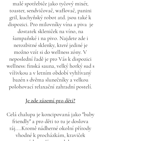
malé spotřebiče jako tyčový mixér,
toaster, sendvičovač, waflovač, panini
gril, kuchyňský robot atd. jsou také k
dispozici. Pro milovníky vína a piva je
dostatek skleniček na víno, na
šampaňské i na pivo. Najdete zde i
nerozbitné sklenky, které jediné je
možno vzít si do wellness zóny. V
neposlední řadě je pro Vás k dispozici
wellness: finská sauna, velký horký sud s
vířivkou a v letním období vyhřívaný
bazén s dvěma slunečníky a velkou
polohovací relaxační zahradní postelí.
Je zde zázemí pro děti?
Celá chalupa je koncipovaná jako "baby
friendly" a pro děti to tu je doslova
ráj....Kromě nádherné okolní přírody
vhodné k procházkám, kraviček