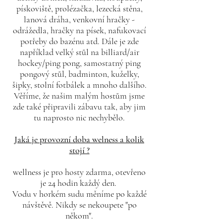
pískoviště, prolézačka, lezecká stěna,
lanová dráha, venkovní hračky -
odrážedla, hračky na písek, nafukovací
potřeby do bazénu atd. Dále je zde
například velký stůl na billiard/air
hockey/ping pong, samostatný ping
pongový stůl, badminton, kuželky,
šipky, stolní fotbálek a mnoho dalšího.
Věříme, že našim malým hostům jsme
zde také připravili zábavu tak, aby jim
tu naprosto nic nechybělo.
Jaká je provozní doba welness a kolik
stojí ?
wellness je pro hosty zdarma, otevřeno
je 24 hodin každý den.
Vodu v horkém sudu měníme po každé
návštěvě. Nikdy se nekoupete "po
někom".