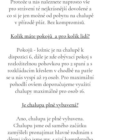
Protože u nás naleznete naprosto vše
pro strávení té nejkrásnější dovolené a
co si je jen možné od pobytu na chalupě
v přírodě přát. Bez kompromisů.
Kolik máte pokojů a pro kolik lidí?
Pokojů - ložnic je na chalupě k
dispozici 6, dále je zde obývací pokoj s
rozložitelnou pohovkou pro 2 spaní a s
rozkládacím křeslem v chodbě na patře
se u nás vyspí až 19 osob. Pro maximální
pohodlí ovšem doporučujeme využití
chalupy maximálně pro osob 16.
Je chalupa plně vybavená?
Ano, chalupa je plně vybavena.
Chalupu jsme od samého začátku
zamýšleli pronajímat hlavně rodinám s
dětmi jako jsme my, s vizí kompletního