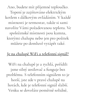
Ano, budete mít příjemné teploučko.
Topení je zajištováno elektrickým
kotlem s dálkovým ovládáním. V každé
místnosti je termostat, takže si sami
navolíte Vámi požadovanou teplotu. Ve
společenské místnosti jsou kamna,
kterými chalupu nebo jen pro požitek
můžete po domluvě vytápět také.
Je na chalupě WiFi a telefonní signál?
WiFi na chalupě je a rychlá, pořídili
jsme silný zesilovač a funguje bez
problému. S telefonním signálem to je
horší, jste zde v pravé chalupě na
horách, kde je telefonní signál slabší.
Venku se dovoláte poměrně solidně,
uvnitř chalupy je signál velmi slabý.
Doporučujeme se proto dopředu, pokud
potřebujete být k zastižení, domluvit na